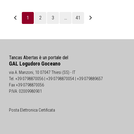
1
2
3
...
41
Tancas Abertas è un portale del
GAL Logudoro Goceano
via A. Manzoni, 10 07047 Thiesi (SS) - IT
Tel. +39 0798870056 | +39 0798870054 | +39 079889657
Fax +39 0798870056
P.IVA: 02009980901
Posta Elettronica Certificata