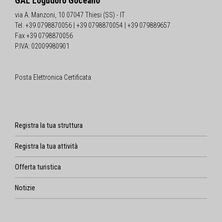
GAL Logudoro Goceano
via A. Manzoni, 10 07047 Thiesi (SS) - IT
Tel. +39 0798870056 | +39 0798870054 | +39 079889657
Fax +39 0798870056
P.IVA: 02009980901
Posta Elettronica Certificata
Registra la tua struttura
Registra la tua attività
Offerta turistica
Notizie