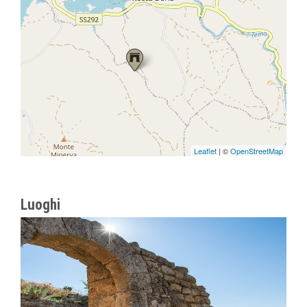
Leaflet
| ©
OpenStreetMap
Luoghi