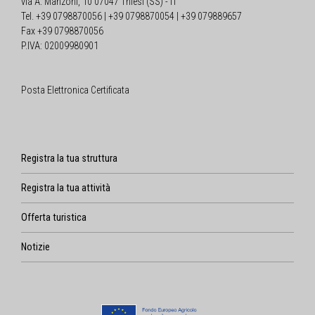
via A. Manzoni, 10 07047 Thiesi (SS) - IT
Tel. +39 0798870056 | +39 0798870054 | +39 079889657
Fax +39 0798870056
P.IVA: 02009980901
Posta Elettronica Certificata
Registra la tua struttura
Registra la tua attività
Offerta turistica
Notizie