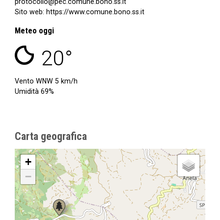
protocollo@pec.comune.bono.ss.it
Sito web:
https://www.comune.bono.ss.it
Meteo oggi
cielo sereno
20°
Vento
WNW
5 km/h
Umidità 69%
Carta geografica
+
−