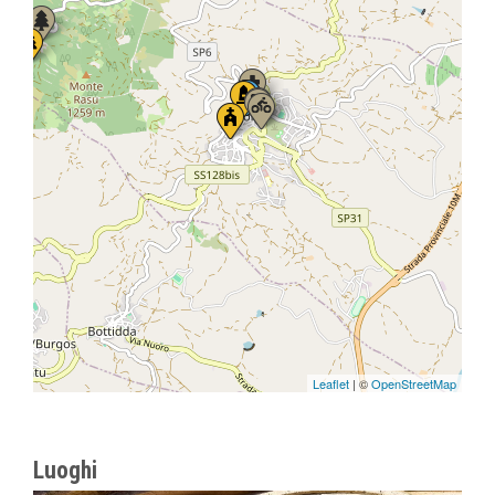
Leaflet
| ©
OpenStreetMap
Luoghi