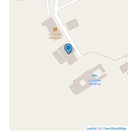
Leaflet
| ©
OpenStreetMap