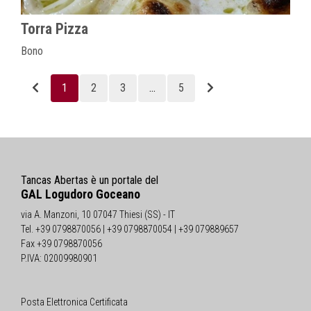
Torra Pizza
Bono
1
2
3
...
5
Tancas Abertas è un portale del
GAL Logudoro Goceano
via A. Manzoni, 10 07047 Thiesi (SS) - IT
Tel. +39 0798870056 | +39 0798870054 | +39 079889657
Fax +39 0798870056
P.IVA: 02009980901
Posta Elettronica Certificata