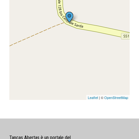
Leaflet
| ©
OpenStreetMap
Tancas Abertas è un portale del