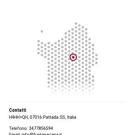
Contatti
H4HH+QH, 07016 Pattada SS, Italia
Telefono:
3477856594
Email:
info@funtanacana.it