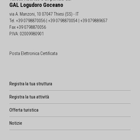
GAL Logudoro Goceano
via A. Manzoni, 10 07047 Thiesi (SS) - IT
Tel. +39 0798870056 | +39 0798870054 | +39 079889657
Fax +39 0798870056
P.IVA: 02009980901
Posta Elettronica Certificata
Registra la tua struttura
Registra la tua attività
Offerta turistica
Notizie