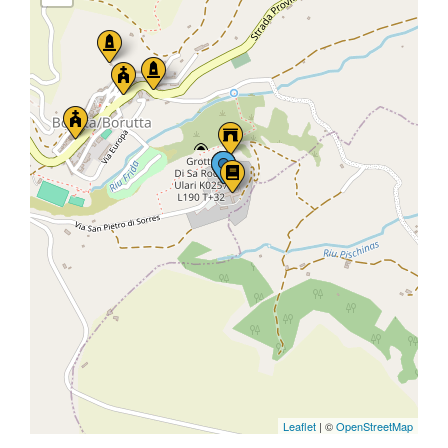
Leaflet
| ©
OpenStreetMap