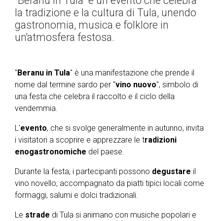
"Beranu in Tula" è un evento che celebra
la tradizione e la cultura di Tula, unendo
gastronomia, musica e folklore in
un'atmosfera festosa.
"
Beranu in Tula
" è una manifestazione che prende il
nome dal termine sardo per "
vino nuovo
", simbolo di
una festa che celebra il raccolto e il ciclo della
vendemmia.
L'
evento
, che si svolge generalmente in autunno, invita
i visitatori a scoprire e apprezzare le t
radizioni
enogastronomiche
del paese.
Durante la festa, i partecipanti possono
degustare
il
vino novello, accompagnato da piatti tipici locali come
formaggi, salumi e dolci tradizionali.
Le
strade
di Tula si animano con musiche popolari e