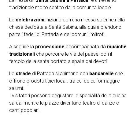
La Festa di "
Santa Sabina a Pattada
" è un evento
tradizionale molto sentito dalla comunità locale.
Le
celebrazioni
iniziano con una messa solenne nella
chiesa dedicata a Santa Sabina, alla quale prendono
parte i fedeli di Pattada e dei comuni limitrofi.
A seguire la
processione
accompagnata da
musiche
tradizionali
che percorre le vie del paese, con il
fercolo della santa portato a spalla dai devoti.
Le
strade
di Pattada si animano con
bancarelle
che
offrono prodotti tipici locali, tra cui dolci, formaggi e
salumi.
I visitatori possono degustare le specialità della cucina
sarda, mentre le piazze diventano teatro di danze e
canti popolari.