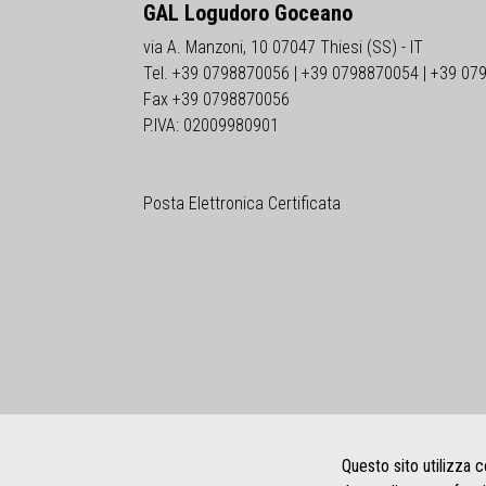
GAL Logudoro Goceano
via A. Manzoni, 10 07047 Thiesi (SS) - IT
Tel. +39 0798870056 | +39 0798870054 | +39 07
Fax +39 0798870056
P.IVA: 02009980901
Posta Elettronica Certificata
Home
|
Privacy policy
|
Note legali
|
Credits
Questo sito utilizza c