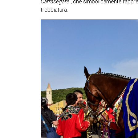
Carrasegare"
, che simbolicamente rappres
trebbiatura.