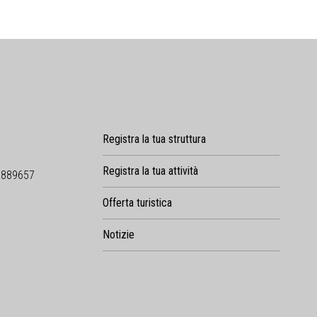
Registra la tua struttura
Registra la tua attività
9889657
Offerta turistica
Notizie