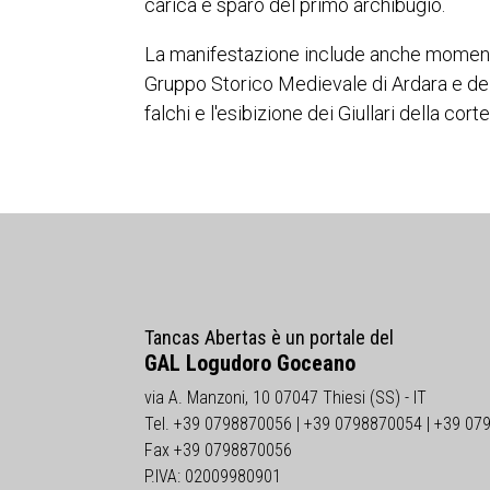
carica e sparo del primo archibugio.
La manifestazione include anche moment
Gruppo Storico Medievale di Ardara e del
falchi e l'esibizione dei Giullari della cort
Tancas Abertas è un portale del
GAL Logudoro Goceano
via A. Manzoni, 10 07047 Thiesi (SS) - IT
Tel. +39 0798870056 | +39 0798870054 | +39 07
Fax +39 0798870056
P.IVA: 02009980901