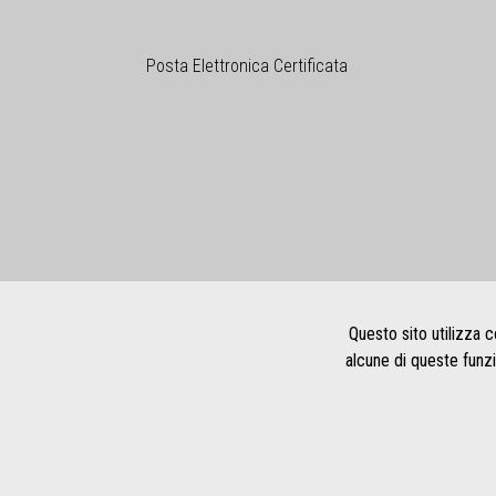
Posta Elettronica Certificata
Home
|
Privacy policy
|
Note legali
|
Credits
Questo sito utilizza c
alcune di queste funz