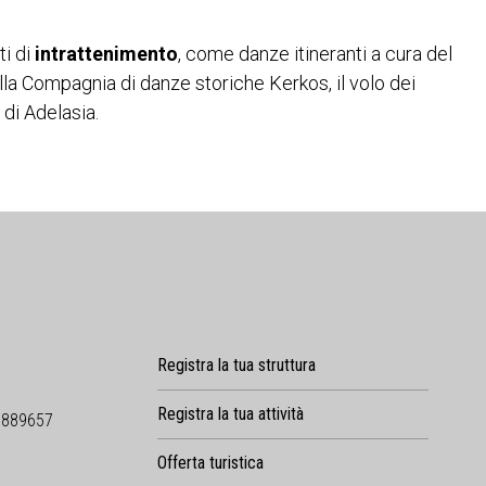
i di
intrattenimento
, come danze itineranti a cura del
la Compagnia di danze storiche Kerkos, il volo dei
e di Adelasia.
Registra la tua struttura
Registra la tua attività
9889657
Offerta turistica