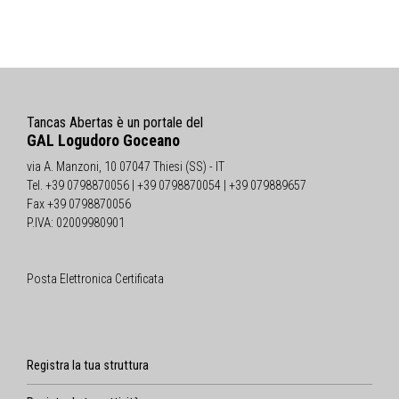
Tancas Abertas è un portale del
GAL Logudoro Goceano
via A. Manzoni, 10 07047 Thiesi (SS) - IT
Tel. +39 0798870056 | +39 0798870054 | +39 079889657
Fax +39 0798870056
P.IVA: 02009980901
Posta Elettronica Certificata
Registra la tua struttura